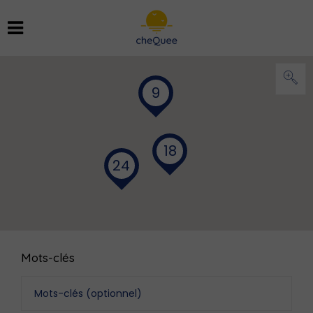
9
18
24
Mots-clés