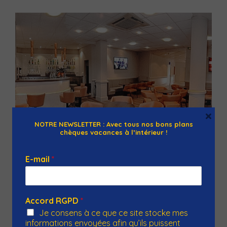
×
NOTRE NEWSLETTER : Avec tous nos bons plans
chèques vacances à l’intérieur !
E-mail
*
Hôtel Saint Georges
34 Avenue Peyramale, 65100 Lourdes, France
Accord RGPD
*
L'hôtel Saint-Georges vous offre une position
Je consens à ce que ce site stocke mes
stratégique au coeur du centre-ville, à quelques
informations envoyées afin qu’ils puissent