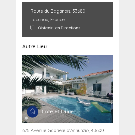
Route du Baganais, 33680
Lacanau, France
Obtenir Les Directions
Autre Lieu:
Côte et Dune
675 Avenue Gabriele d'Annunzio, 40600