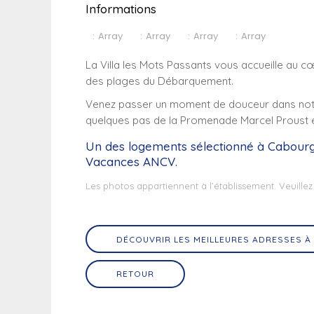
Informations
:
Array
:
Array
:
Array
:
Array
La Villa les Mots Passants vous accueille au 
des plages du Débarquement.
Venez passer un moment de douceur dans notre v
quelques pas de la Promenade Marcel Proust e
Un des logements sélectionné
à Cabour
Vacances ANCV.
Les photos appartiennent à l’établissement. Veuillez
DÉCOUVRIR LES MEILLEURES ADRESSES 
RETOUR