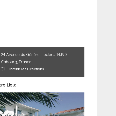
24 Avenue du Général Leclerc, 14390
Cabourg, France
Obtenir Les Directions
re Lieu: