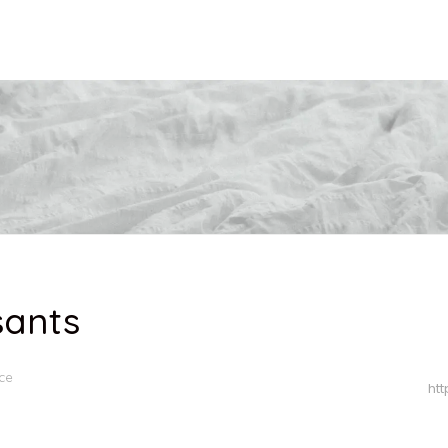
sants
ce
ht