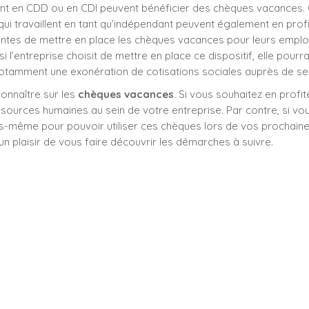
oient en CDD ou en CDI peuvent bénéficier des chèques vacances. 
ui travaillent en tant qu’indépendant peuvent également en profi
intes de mettre en place les chèques vacances pour leurs employé
i l’entreprise choisit de mettre en place ce dispositif, elle pourra
 notamment une exonération de cotisations sociales auprès de s
connaître sur les
chèques vacances
. Si vous souhaitez en profi
ources humaines au sein de votre entreprise. Par contre, si vo
s-même pour pouvoir utiliser ces chèques lors de vos prochaine
n plaisir de vous faire découvrir les démarches à suivre.
utiliser les chèques vacanc