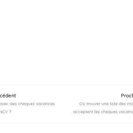
VOIR LA CARTE
VOIR LA LISTE
écédent
Proc
 avec des chèques vacances
Où trouver une liste des m
NCV ?
acceptent les chèques vacan