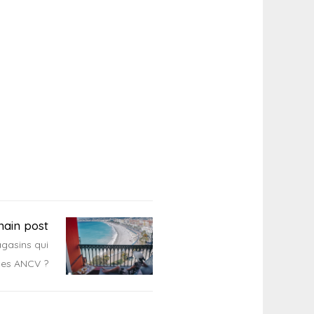
hain post
agasins qui
ces ANCV ?