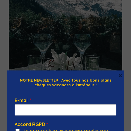
×
NOTRE NEWSLETTER : Avec tous nos bons plans
chèques vacances à l’intérieur !
Le Fer à Cheval
25 Place du Poilu, 74400 Chamonix-Mont-Blanc, France
E-mail
*
Réputée pour son ambiance conviviale et son accueil
souriant, cette brasserie familiale est également
Accord RGPD
*
appréciée dans tout Chamonix pour sa cuisine