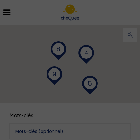
8
4
9
5
Mots-clés