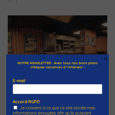
×
NOTRE NEWSLETTER : Avec tous nos bons plans
chèques vacances à l’intérieur !
E-mail
*
The Little Red Door
Accord RGPD
*
5 Rue des Bœufs, 67000 Strasbourg, France
Je consens à ce que ce site stocke mes
informations envoyées afin qu’ils puissent
La Petite Porte Rouge est votre escape game à