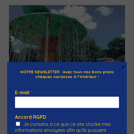
×
NOTRE NEWSLETTER : Avec tous nos bons plans
chèques vacances à l’intérieur !
E-mail
*
Cita Parc
Avenue Mathias Delobel, 59800 Lille, France
Accord RGPD
*
Au cœur du centre historique et naturel emblématique
Je consens à ce que ce site stocke mes
de Lille, à deux pas de la Citadelle et du Zoo, Cita-Parc
informations envoyées afin qu’ils puissent