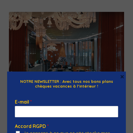
×
NOTRE NEWSLETTER : Avec tous nos bons plans
chèques vacances à l’intérieur !
E-mail
*
La Croisette La Baule
31 Place du Maréchal Leclerc, 44500 La Baule-Escoublac,
France
Accord RGPD
*