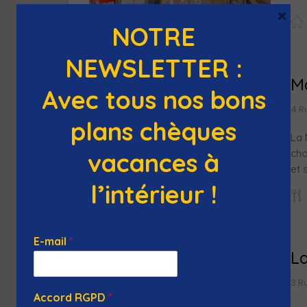
×
NOTRE
NEWSLETTER :
M
Avec tous nos bons
4 R
plans chèques
La 
cho
vacances à
et 
l’intérieur !
E-mail
*
L
3 R
Accord RGPD
*