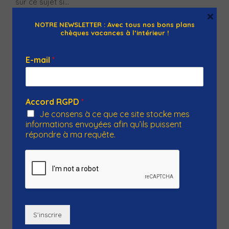
sur ce sujet si...
×
NOTRE NEWSLETTER : Avec tous nos bons plans
chèques vacances à l’intérieur !
E-mail
*
Accord RGPD
*
Je consens à ce que ce site stocke mes
informations envoyées afin qu’ils puissent
répondre à ma requête.
S'inscrire
Imaginarium Game