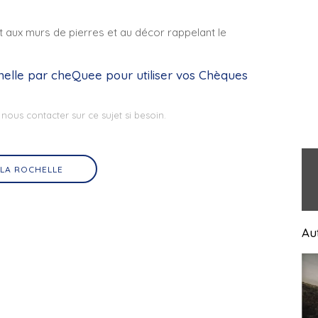
t aux murs de pierres et au décor rappelant le
helle
par cheQuee pour utiliser vos Chèques
 nous contacter sur ce sujet si besoin.
 LA ROCHELLE
Aut