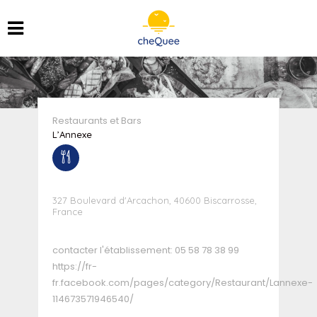
Restaurants et Bars
L’Annexe
327 Boulevard d'Arcachon, 40600 Biscarrosse,
France
contacter l'établissement:
05 58 78 38 99
https://fr-
fr.facebook.com/pages/category/Restaurant/Lannexe-
114673571946540/